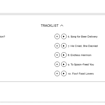
TRACKLIST
sion?
6. Song for Beer Delivery
7. He Cried, She Decried
8. Endless Herman
9. To Spoon-Feed You
10. Fast Food Lovers