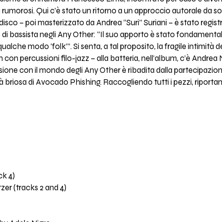
 rumorosi. Qui c’è stato un ritorno a un approccio autorale da son
 disco – poi masterizzato da Andrea “Suri” Suriani – è stato regi
olo di bassista negli Any Other: “Il suo apporto è stato fondamental
ualche modo ‘folk’”. Si senta, a tal proposito, la fragile intimità 
con percussioni filo-jazz – alla batteria, nell’album, c’è Andre
ione con il mondo degli Any Other è ribadita dalla partecipazion
 briosa di Avocado Phishing. Raccogliendo tutti i pezzi, riportand
ck 4)
itzer (tracks 2 and 4)