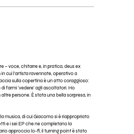
 – voce, chitarre e, in pratica, deus ex
in cui l’artista ravennate, operativo a
a faccia sulla copertina è un atto coraggioso:
i farmi ‘vedere’ agli ascoltatori. Ho
altre persone. È stata una bella sorpresa, in
ella musica, di cui Giacomo si è riappropriato
tti e i sei EP che ne completano la
io approccio lo-fi, il turning point è stato