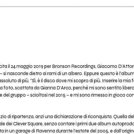
uscita il 24 maggio 2019 per Bronson Recordings, Giacomo D’Attorre
si nasconde dietro ai rami di un albero. Eppure questo è l’album 
soluto di più. “Sì, è il disco dove mi scopro di più. Inserire la mi
foto, scattata da Gianna D’Arco, perché mi sono sentito libero d
 del gruppo – scioltosi nel 2015 – e mi sono rimesso in gioco con 
dizio di ripartenza, anzi una dichiarazione di riconquista. Quella d
iale dei Clever Square, senza contare i primi due album autoprodo
 in un garage di Ravenna durante l’estate del 2005, e dall’originar