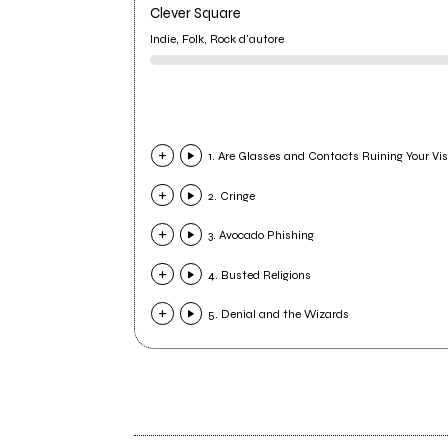
Clever Square
Indie, Folk, Rock d'autore
1. Are Glasses and Contacts Ruining Your Vi
2. Cringe
3. Avocado Phishing
4. Busted Religions
5. Denial and the Wizards