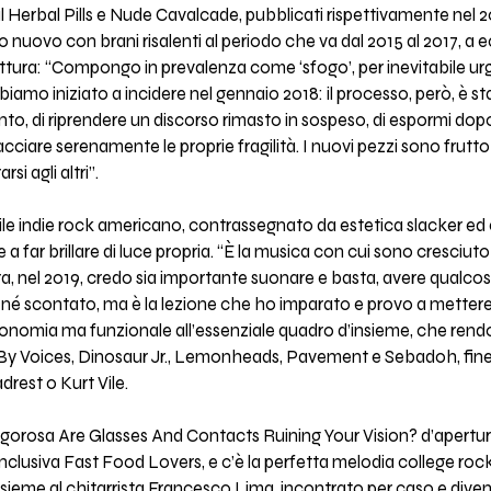
al Herbal Pills e Nude Cavalcade, pubblicati rispettivamente nel 
 nuovo con brani risalenti al periodo che va dal 2015 al 2017, a ec
ttura: “Compongo in prevalenza come ‘sfogo’, per inevitabile 
mo iniziato a incidere nel gennaio 2018: il processo, però, è st
punto, di riprendere un discorso rimasto in sospeso, di espormi dop
acciare serenamente le proprie fragilità. I nuovi pezzi sono frutto 
si agli altri”.
abile indie rock americano, contrassegnato da estetica slacker ed
far brillare di luce propria. “È la musica con cui sono cresciuto e
tora, nel 2019, credo sia importante suonare e basta, avere qualcos
e né scontato, ma è la lezione che ho imparato e provo a mettere 
 autonomia ma funzionale all’essenziale quadro d’insieme, che r
 By Voices, Dinosaur Jr., Lemonheads, Pavement e Sebadoh, finen
rest o Kurt Vile.
ragorosa Are Glasses And Contacts Ruining Your Vision? d’apertura
nclusiva Fast Food Lovers, e c’è la perfetta melodia college roc
ssieme al chitarrista Francesco Lima, incontrato per caso e diven