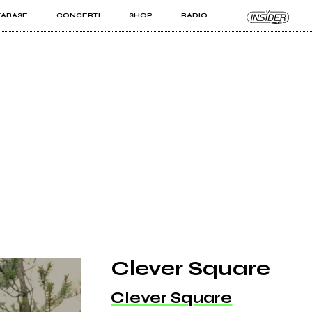
TABASE
CONCERTI
SHOP
RADIO
KIT PRO
ISTI
VIZI
Clever Square
Clever Square