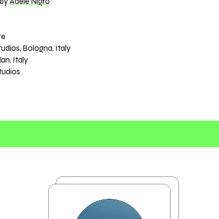
 by
Adele Nigro
re
udios, Bologna, Italy
an, Italy
tudios
"