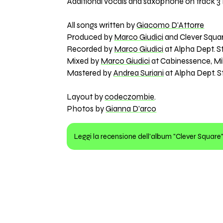
Additional vocals and saxophone on track 3
All songs written by
Giacomo D'Attorre
Produced by
Marco Giudici
and Clever Squa
Recorded by
Marco Giudici
at Alpha Dept. St
Mixed by
Marco Giudici
at Cabinessence, Mil
Mastered by
Andrea Suriani
at Alpha Dept. S
Layout by
codeczombie
.
Photos by
Gianna D'arco
Leggi la recensione dell'album "Clever Square