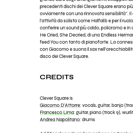
precedenti dischi dei Clever Square erano più
ovviamente con una rinnovata sensibilità”. Il
l’attività da solista come Halfalib e per il ru
conferire un sound più caldo, policromo e in q
He Cried, She Decried, di una Endless Herman 
feed You con tanto di pianoforte. La conness
con Giacomo e suona il sax nell’orecchiabilità
disco dei Clever Square.
CREDITS
Clever Square is
Giacomo D'Attorre
: vocals, guitar, banjo (tra
Francesco Lima
: guitar, piano (track 9), wurl
Andrea Napolitano
: drums