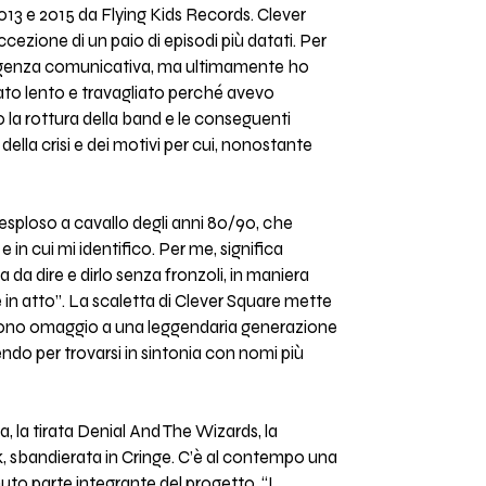
2013 e 2015 da Flying Kids Records. Clever
cezione di un paio di episodi più datati. Per
urgenza comunicativa, ma ultimamente ho
ato lento e travagliato perché avevo
o la rottura della band e le conseguenti
della crisi e dei motivi per cui, nonostante
 esploso a cavallo degli anni 80/90, che
 in cui mi identifico. Per me, significa
a da dire e dirlo senza fronzoli, in maniera
in atto”. La scaletta di Clever Square mette
endono omaggio a una leggendaria generazione
do per trovarsi in sintonia con nomi più
, la tirata Denial And The Wizards, la
k, sbandierata in Cringe. C’è al contempo una
uto parte integrante del progetto. “I