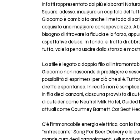
infatti rappresentato dai più elaborati Natur
Square, adesso, inaugura un capitolo del tutto
Giacomo è cambiato anche il metodo di scri
acquisito una maggiore consapevolezza. Abbia
bisogno di ritrovare la fiducia e la forza, ap
aspettative deluse. In fondo, si tratta di abbr
tutto, vale la pena uscire dalla stanza e mostrar
Lo stile è legato a doppio filo all’intramont
Giacomo non nasconde di prediligere e riesce a 
possibilità di esprimersi per ciò che si è. Tut
diretta e spontanea. In realtà non è semplic
in fila dieci canzoni, ciascuna provvista di
di outsider come Neutral Milk Hotel, Guided
attuali come Courtney Barnett, Car Seat Head
C’è l’immancabile energia elettrica, con la f
“rinfrescante” Song For Beer Delivery e la co
grande cura degli arrangiamenti, sviluppati a