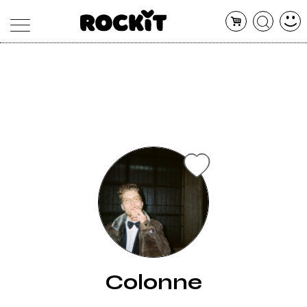
MAGAZINE
DATABASE
ARTICOLI
CONCERTI
ARTISTI
SHOP
RADIO
Colonne