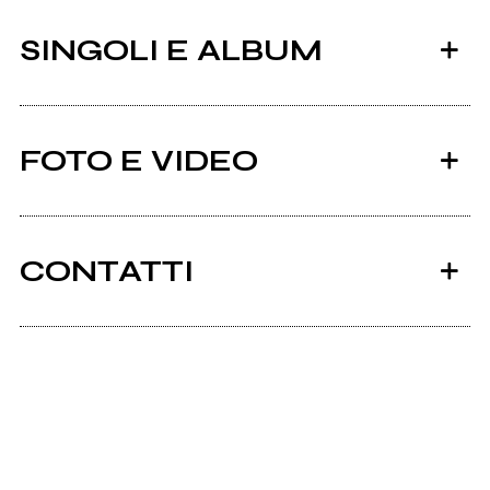
SINGOLI E ALBUM
FOTO E VIDEO
CONTATTI
2024
2024
Instagram
Tutto a Posto
Difficile
Facebook