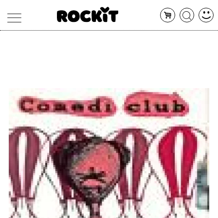
MAGAZINE
DATABASE
ARTICOLI
CONCERTI
ARTISTI
SHOP
RADIO