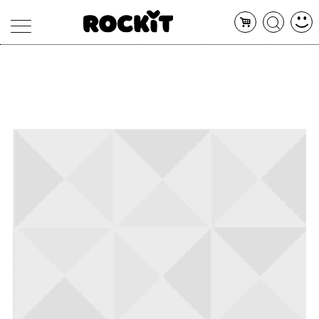
MAGAZINE
DATABASE
ARTICOLI
CONCERTI
ARTISTI
SHOP
RADIO