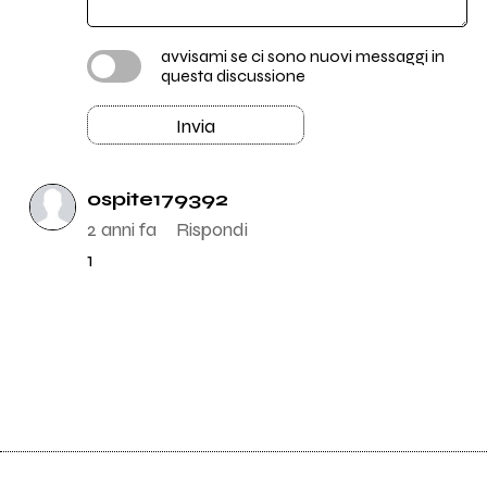
avvisami se ci sono nuovi messaggi in
52
Jang Senato
questa discussione
Invia
225
Heike Has The Giggles
ospite179392
37
Oratio
2 anni fa
Rispondi
1
40
The Vickers
183
I Camillas
23
33ORE