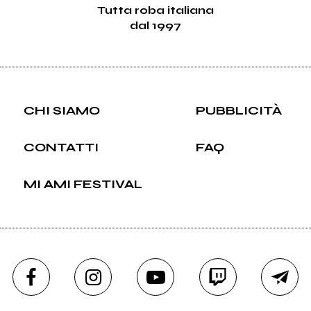
Tutta roba italiana
226
Lo Stato Sociale
dal 1997
631
Dimartino
CHI SIAMO
PUBBLICITÀ
165
L'orso
CONTATTI
FAQ
0
The Lucky Strikes
MI AMI FESTIVAL
1
The Hunzikers