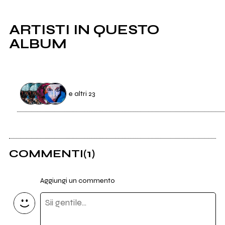
ARTISTI IN QUESTO
ALBUM
e altri 23
402
Mariposa
COMMENTI
(1)
13
4 fiori per Zoe
Aggiungi un commento
84
Musica Per Bambini
32
Jocelyn Pulsar