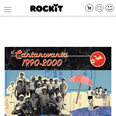
MAGAZINE
DATABASE
ARTICOLI
CONCERTI
ARTISTI
SHOP
RADIO