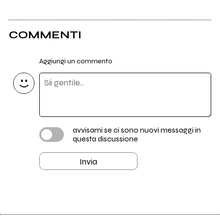
1
Not Waving
COMMENTI
1
Not Waving
Aggiungi un commento
1
Not Waving
1
Not Waving
avvisami se ci sono nuovi messaggi in
questa discussione
Invia