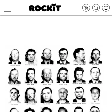
MAGAZINE
DATABASE
ARTICOLI
CONCERTI
ARTISTI
SHOP
RADIO