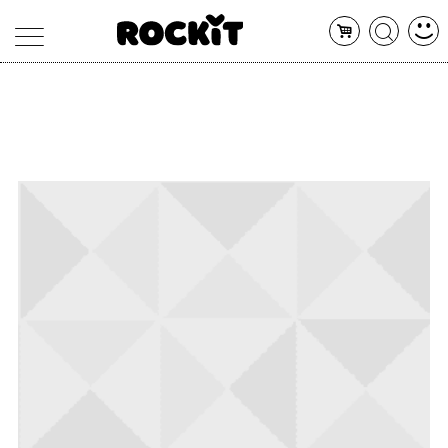
MAGAZINE
DATABASE
ARTICOLI
CONCERTI
ARTISTI
SHOP
RADIO