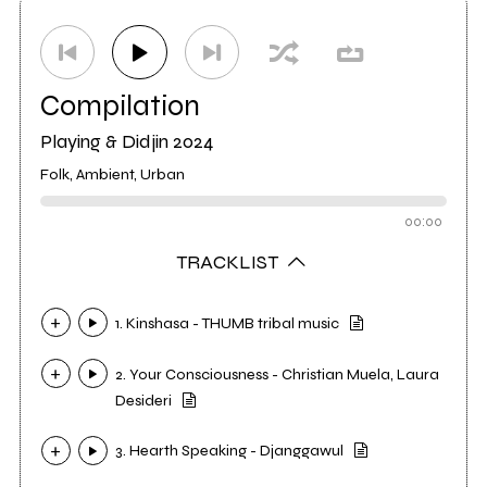
Etichetta
Keep On Didjin
0
Compilation
Playing & Didjin 2024
Folk, Ambient, Urban
00:00
TRACKLIST
1. Kinshasa - THUMB tribal music
2. Your Consciousness - Christian Muela, Laura
Desideri
3. Hearth Speaking - Djanggawul