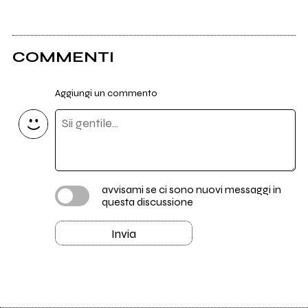
2
Muela
COMMENTI
0
THUMB tribal music
Aggiungi un commento
1
Ohm Sweet Ohm
avvisami se ci sono nuovi messaggi in
questa discussione
Invia