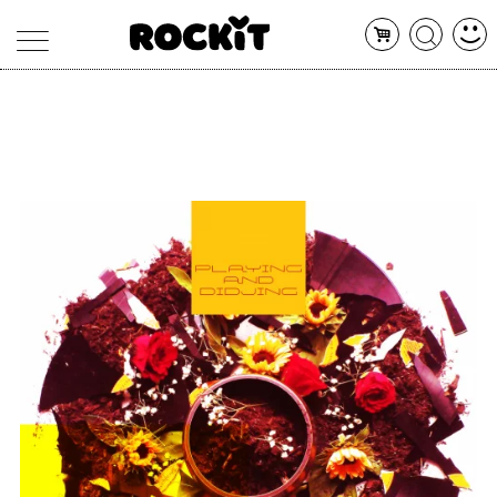
MAGAZINE
DATABASE
ARTICOLI
CONCERTI
ARTISTI
SHOP
RADIO