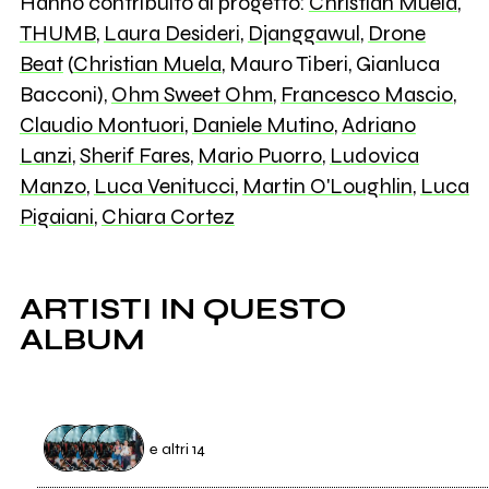
Hanno contribuito al progetto:
Christian Muela
,
THUMB
,
Laura Desideri
,
Djanggawul
,
Drone
Beat
(
Christian Muela
, Mauro Tiberi, Gianluca
Bacconi),
Ohm Sweet Ohm
,
Francesco Mascio
,
Claudio Montuori
,
Daniele Mutino
,
Adriano
Lanzi
,
Sherif Fares
,
Mario Puorro
,
Ludovica
Manzo
,
Luca Venitucci
,
Martin O'Loughlin
,
Luca
Pigaiani
,
Chiara Cortez
ARTISTI IN QUESTO
ALBUM
e altri 14