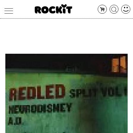
MAGAZINE
DATABASE
ARTICOLI
CONCERTI
ARTISTI
SHOP
RADIO