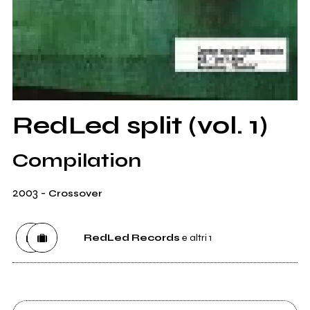
RedLed split (vol. 1)
Compilation
2003
-
Crossover
RedLed Records
e altri 1
Etichetta
RedLed Records
1