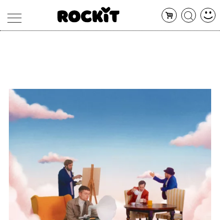
MAGAZINE
DATABASE
ARTICOLI
CONCERTI
ARTISTI
SHOP
RADIO