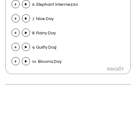
6. Elephant Intermezzo
7. Nice Day
8. Rainy Day
9. Guilty Dog
10. Blooms Day