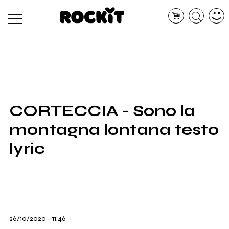
MAGAZINE
DATABASE
ARTICOLI
CONCERTI
ARTISTI
SHOP
CORTECCIA - Sono la
RADIO
montagna lontana testo
lyric
26/10/2020 - 11:46