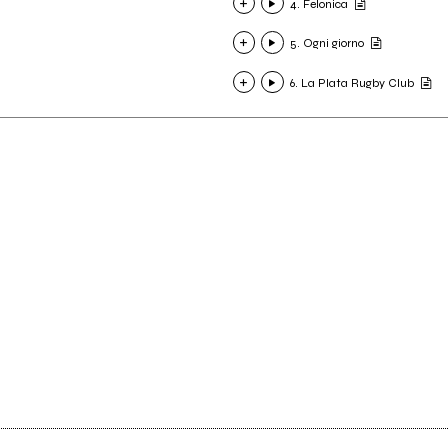
4. Felonica
5. Ogni giorno
6. La Plata Rugby Club