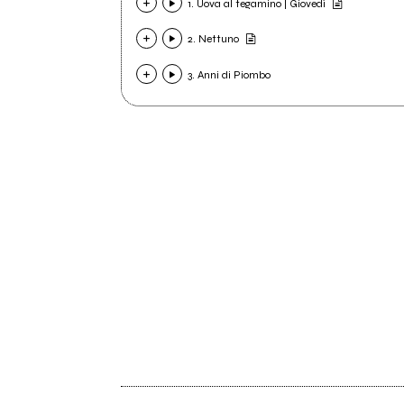
1. Uova al tegamino | Giovedì
2. Nettuno
3. Anni di Piombo