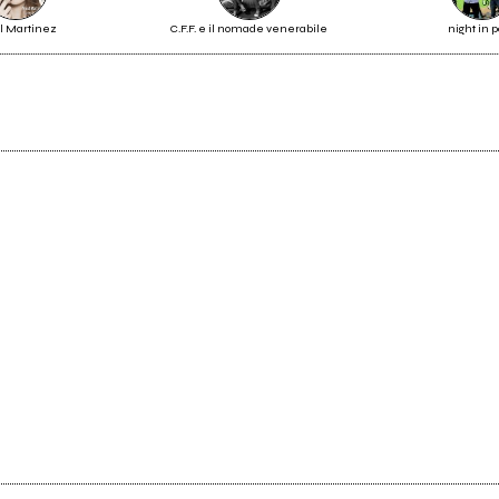
l Martinez
C.F.F. e il nomade venerabile
night in p
2017
2016
L'impresa della salamandra
Spiegazioni Improbabili
Vedi tutte