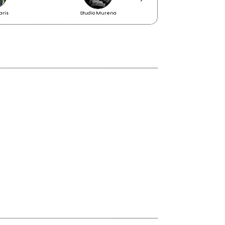
aris
Studio Murena
Larsen
2014
Non canto per cantare