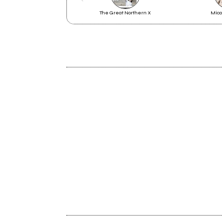
The Great Northern X
Mico
2022
Un posto dove stare