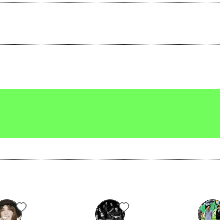
2
2022
osto dove stare
Plaza Dorrego
Vai alla discografia
Profili
Scrivi all'utente che amministra la pagina.
Vedi tutti
Invia messaggio