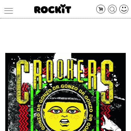
MAGAZINE
DATABASE
ARTICOLI
CONCERTI
ARTISTI
SHOP
RADIO