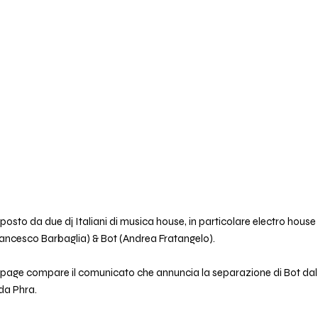
sto da due dj Italiani di musica house, in particolare electro house e
rancesco Barbaglia) & Bot (Andrea Fratangelo).
fan page compare il comunicato che annuncia la separazione di Bot da
da Phra.