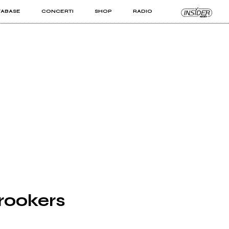
TABASE
CONCERTI
SHOP
RADIO
KIT PRO
ISTI
VIZI
rookers