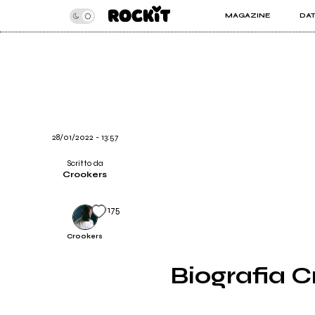
MAGAZINE
DA
INSIDER
ROC
ARTICOLI
ART
RECENSIONI
SER
VIDEO
28/01/2022 - 13:57
Scritto da
Crookers
175
Crookers
Biografia C