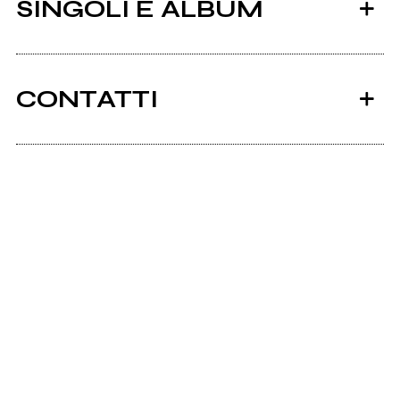
SINGOLI E ALBUM
CONTATTI
Scrivi all'utente che amministra la pagina.
2014
2010
When I was an Alien (A
Pre-Release
Invia messaggio
tribute compilation to
Nirvana) (compilation)