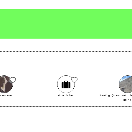
one Grant
Scrivi all'utente che amministra la pagina.
Invia messaggio
e Actions
Goodfellas
Santiago (Lorenzo Urciu
Raina