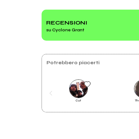
2019
2016
Mmm
Cycl
RECENSIONI
su Cyclone Grant
Cyclone Grant
Potrebbero piacerti
Cut
Th
2018
Mmm