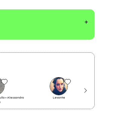
llo + Alessandro 
Levante
Karma
)