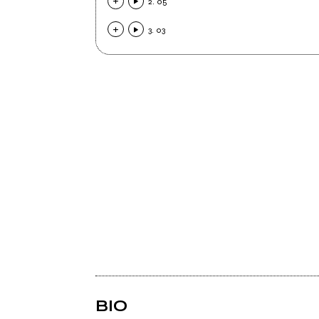
2. 05
3. 03
BIO