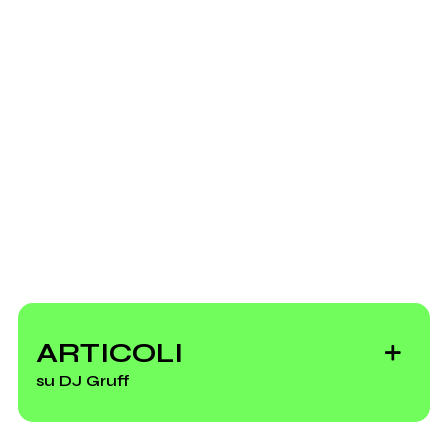
Invia messaggio
2011
2011
Phonogruff
Top.it 2011 (compilation)
Vai alla discografia
ARTICOLI
su DJ Gruff