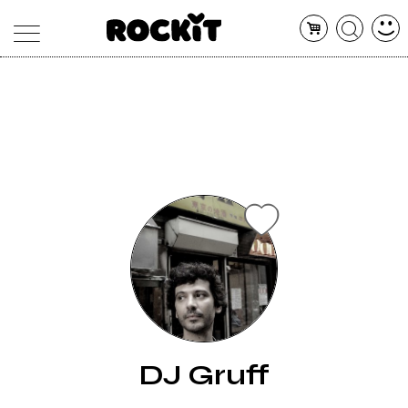
MAGAZINE
DATABASE
ARTICOLI
CONCERTI
ARTISTI
SHOP
RADIO
DJ Gruff