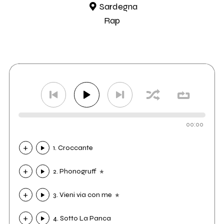
Sardegna
Rap
00:00
1. Croccante
2. Phonogruff
3. Vieni via con me
4. Sotto La Panca