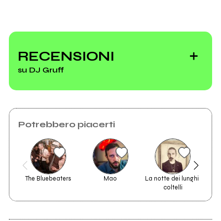
Trent'anni dopo
"Fastidio" di Kaos
RECENSIONI
è un disco molto
su DJ Gruff
più
contemporaneo di
quelli che escono
oggi
Potrebbero piacerti
20 rapper che
spaccano dal vivo
The Bluebeaters
Mao
La notte dei lunghi 
coltelli
2011
1998
Phonogruff
o tutto o niente