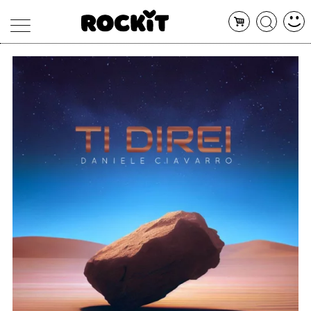
MAGAZINE
DATABASE
ARTICOLI
CONCERTI
ARTISTI
SHOP
RADIO