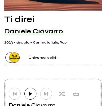
Ti direi
Daniele Ciavarro
2023
-
-
singolo
Cantautoriale, Pop
Universal
e altri 1
Distributore
Universal
3
Etichetta
Hikaru Label Group
1
Daniele Ciavarro