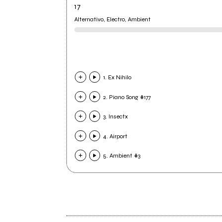
17
Alternativo, Electro, Ambient
1. Ex Nihilo
2. Piano Song #177
3. Insectx
4. Airport
5. Ambient #3