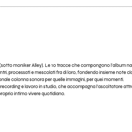
gon (sotto moniker Alley). Le 10 tracce che compongono l'album n
ntri, processati e mescolati fra di loro, fondendo insieme note c
ersonale colonna sonora per quelle immagini, per quei momenti.
ld recording e lavoro in studio, che accompagna l’ascoltatore attr
oprio intimo vivere quotidiano.