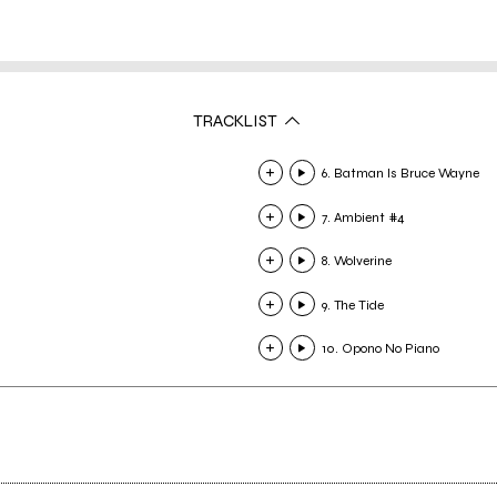
TRACKLIST
6. Batman Is Bruce Wayne
7. Ambient #4
8. Wolverine
9. The Tide
10. Opono No Piano