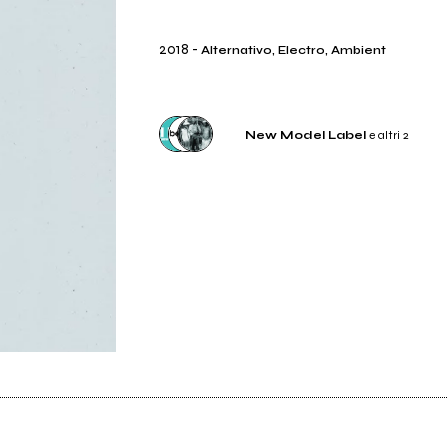
2018
-
Alternativo, Electro, Ambient
New Model Label
e altri 2
Etichetta
New Model Label
Distributore
Believe Digital
Etichetta
Niafunken