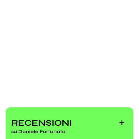
Instagram
Spotify
Alla radice dei sogni
2012
Youtube
Nuvole di Cartapesta
Scrivi all'utente che amministra la pagina.
Invia messaggio
RECENSIONI
su Daniele Fortunato
Resti diurni