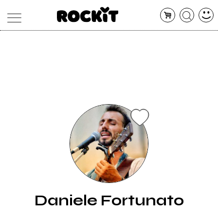
MAGAZINE
DATABASE
ARTICOLI
CONCERTI
ARTISTI
SHOP
RADIO
Daniele Fortunato