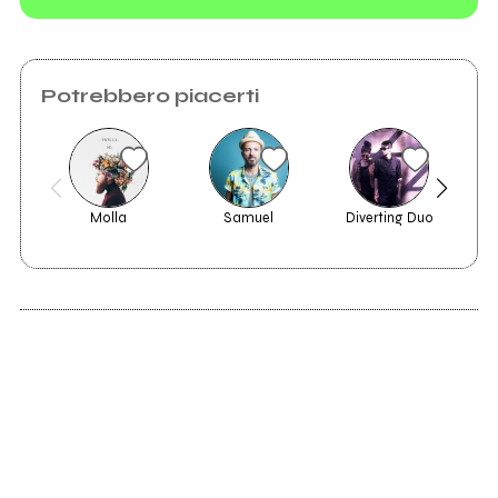
Potrebbero piacerti
Vedi tutti
Molla
Samuel
Diverting Duo
2022
2020
Alla radice dei sogni
Quel filo sottile