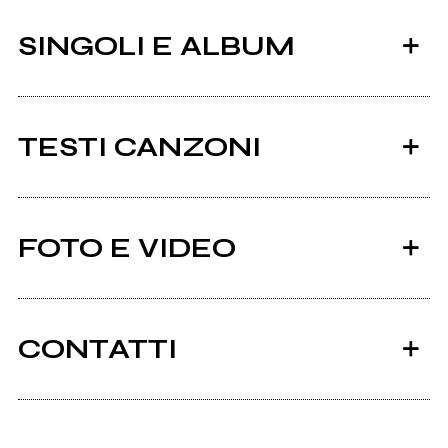
SINGOLI E ALBUM
TESTI CANZONI
Ci sono 15 testi di canzoni di Daniele Fortunato.
FOTO E VIDEO
Tutti i testi
2022
2020
Alla radice dei sogni
Quel filo sottile
CONTATTI
Facebook