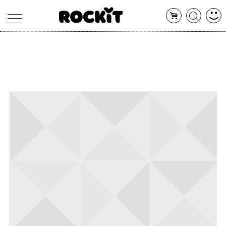
MAGAZINE
DATABASE
ARTICOLI
CONCERTI
ARTISTI
SHOP
RADIO