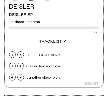
DEISLER
DEISLER EP
Hardcore, Screamo
00:00
TRACKLIST
1. LETTER TO A FRIEND
2. i wish i had mor time
3. another place to cry