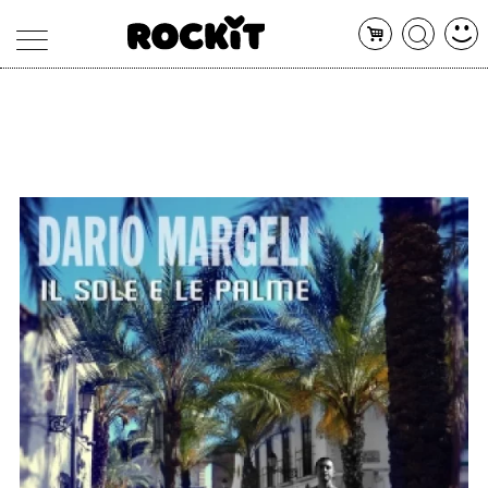
MAGAZINE
DATABASE
ARTICOLI
CONCERTI
ARTISTI
SHOP
RADIO