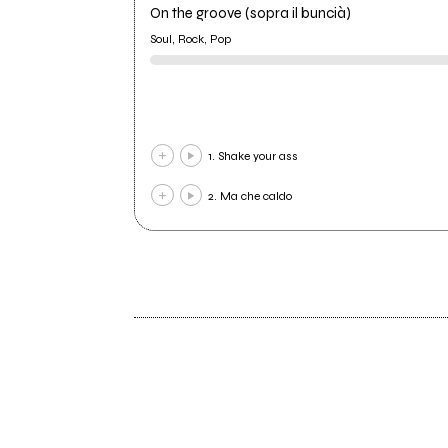
On the groove (sopra il buncià)
Soul, Rock, Pop
1. Shake your ass
2. Ma che caldo