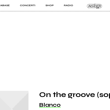
TABASE
CONCERTI
SHOP
RADIO
KIT PRO
ISTI
VIZI
On the groove (sop
Blanco