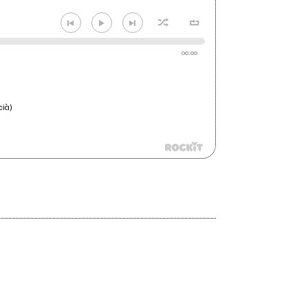
00:00
cià)