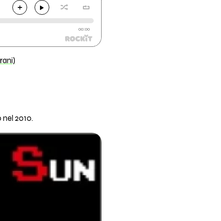
00:00
rani)
 nel 2010.