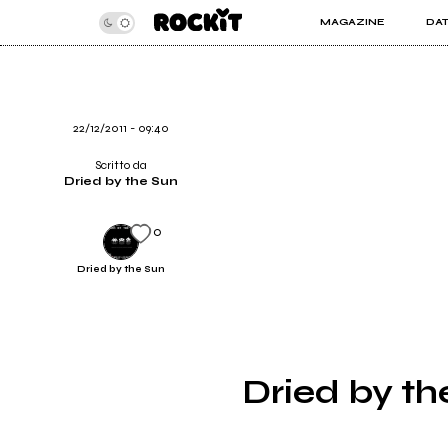
MAGAZINE
DA
INSIDER
ROC
ARTICOLI
ART
RECENSIONI
SER
VIDEO
22/12/2011 - 09:40
Scritto da
Dried by the Sun
0
Dried by the Sun
Dried by th