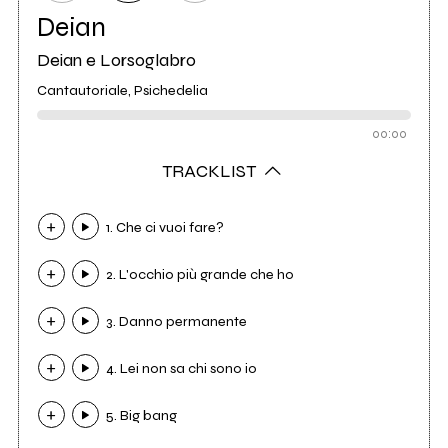
Deian
Deian e Lorsoglabro
Cantautoriale, Psichedelia
00:00
TRACKLIST
1. Che ci vuoi fare?
2. L'occhio più grande che ho
3. Danno permanente
4. Lei non sa chi sono io
5. Big bang