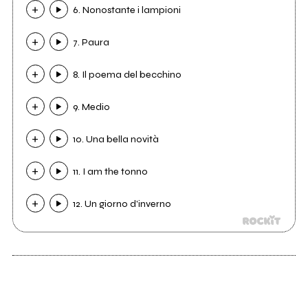
6. Nonostante i lampioni
7. Paura
8. Il poema del becchino
9. Medio
10. Una bella novità
11. I am the tonno
12. Un giorno d'inverno