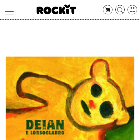
MAGAZINE
DATABASE
ARTICOLI
CONCERTI
ARTISTI
SHOP
RADIO