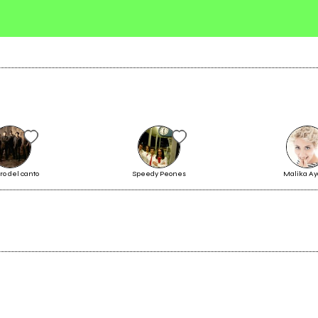
Invia messaggio
ro del canto
Speedy Peones
Malika A