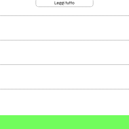
Leggi tutto
8
 @ Class'Eurock Festival 2008
Scrivi all'utente che amministra la pagina.
nce)