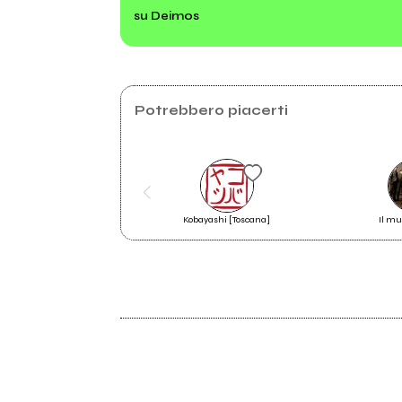
su Deimos
importato
Potrebbero piacerti
Kobayashi [Toscana]
Il mu
2011
Lettere Per Un Mondo Perfetto