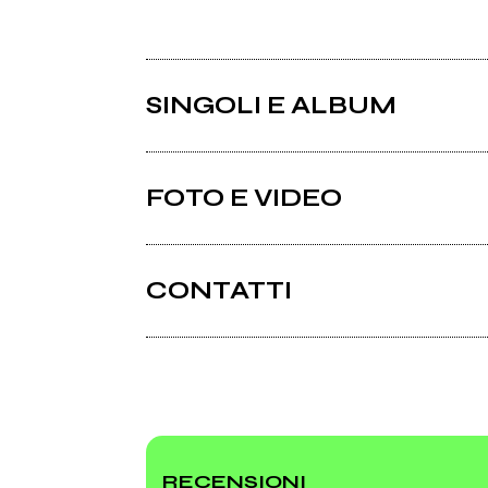
SINGOLI E ALBUM
FOTO E VIDEO
CONTATTI
Myspace.com
2011
200
Lettere Per Un Mondo Perfetto
Live
(Fra
RECENSIONI