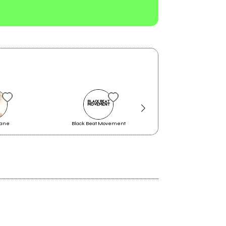
yane
Black Beat Movement
Zu