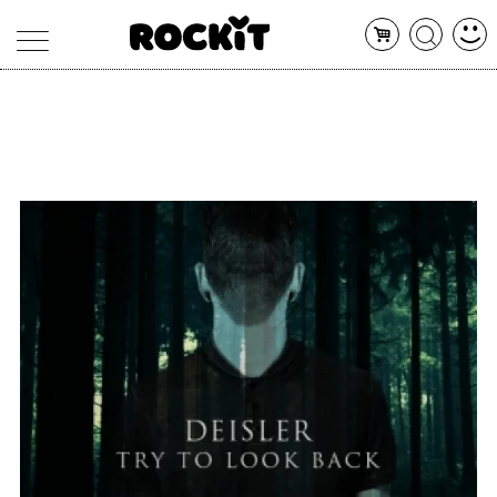
MAGAZINE
DATABASE
ARTICOLI
CONCERTI
ARTISTI
SHOP
RADIO