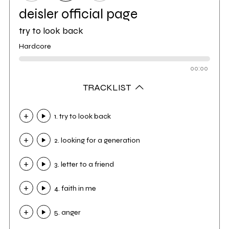
deisler official page
try to look back
Hardcore
00:00
TRACKLIST
1. try to look back
2. looking for a generation
3. letter to a friend
4. faith in me
5. anger