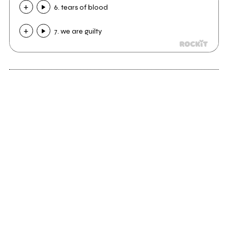
6. tears of blood
7. we are guilty