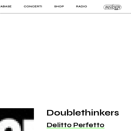
TABASE
CONCERTI
SHOP
RADIO
KIT PRO
ISTI
VIZI
Doublethinkers
Delitto Perfetto