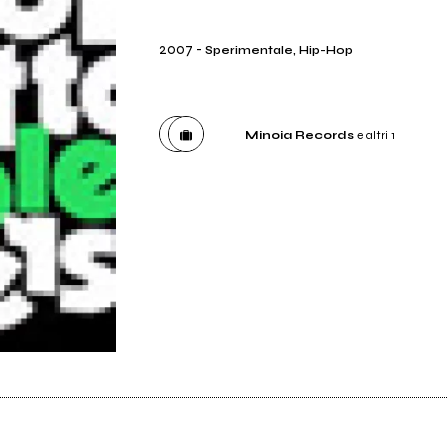
2007
-
Sperimentale, Hip-Hop
Minoia Records
e altri 1
Etichetta
Minoia Records
Distributore
Self Distribuzione S.p.A.