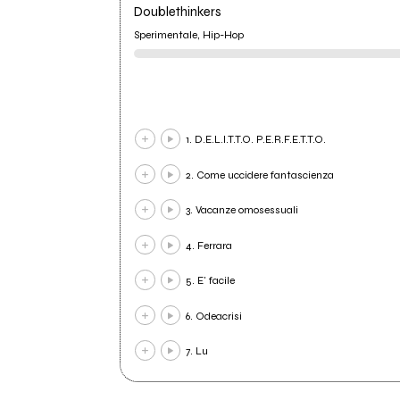
Doublethinkers
Sperimentale, Hip-Hop
1. D.E.L.I.T.T.O. P.E.R.F.E.T.T.O.
2. Come uccidere fantascienza
3. Vacanze omosessuali
4. Ferrara
5. E' facile
6. Odeacrisi
7. Lu