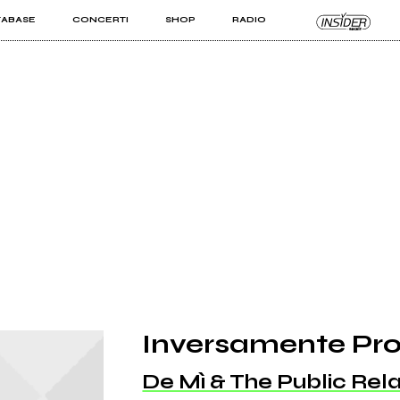
TABASE
CONCERTI
SHOP
RADIO
KIT PRO
ISTI
VIZI
Inversamente Pro
De Mì & The Public Rela