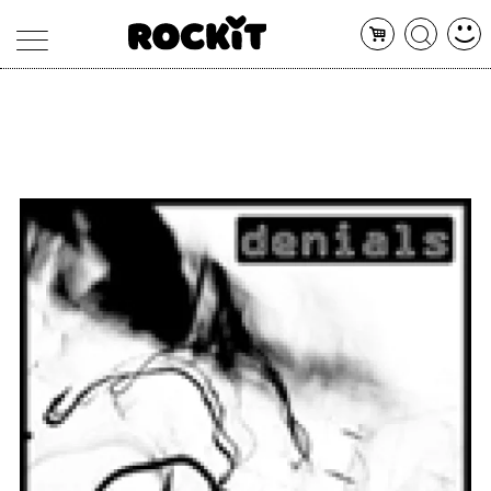
MAGAZINE
DATABASE
ARTICOLI
CONCERTI
ARTISTI
SHOP
RADIO