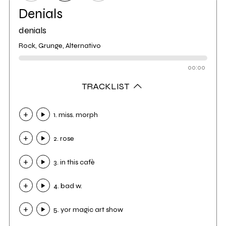
Denials
denials
Rock, Grunge, Alternativo
00:00
TRACKLIST
1. miss. morph
2. rose
3. in this cafè
4. bad w.
5. yor magic art show