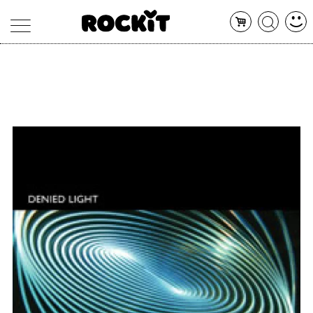
MAGAZINE
DATABASE
ARTICOLI
CONCERTI
ARTISTI
SHOP
RADIO