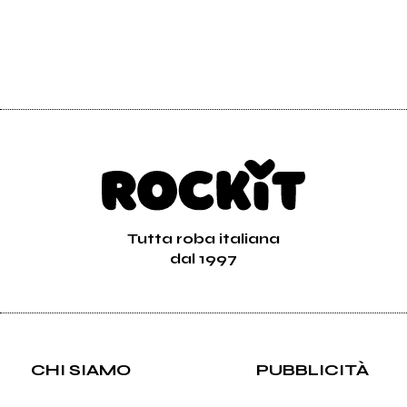
2005
2005
(P)neumatica
Lo.mo
(Pneumatica)
Camere da riordinare
Ultimi Attimi
Vai alla discografia
Tutta roba italiana
dal 1997
CHI SIAMO
PUBBLICITÀ