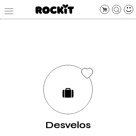
MAGAZINE
DATABASE
ARTICOLI
CONCERTI
ARTISTI
SHOP
RADIO
Desvelos