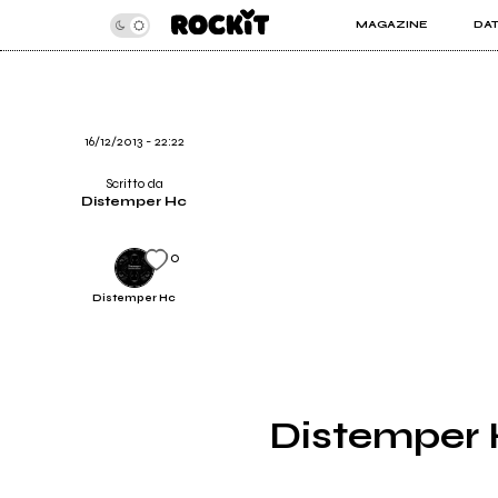
MAGAZINE
DA
INSIDER
ROC
ARTICOLI
ART
RECENSIONI
SER
VIDEO
16/12/2013 - 22:22
Scritto da
Distemper Hc
0
Distemper Hc
Distemper Hc