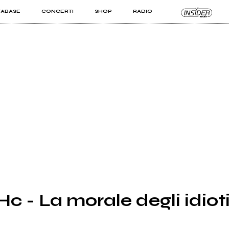
TABASE
CONCERTI
SHOP
RADIO
KIT PRO
ISTI
VIZI
 - La morale degli idioti 