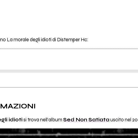
ano La morale degli idioti di Distemper Hc:
RMAZIONI
li idioti
si trova nell'album
Sed Non Satiata
uscito nel 20