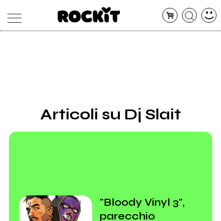
MAGAZINE
DATABASE
ARTICOLI
CONCERTI
ARTISTI
SHOP
Articoli su Dj Slait
RADIO
"Bloody Vinyl 3",
parecchio