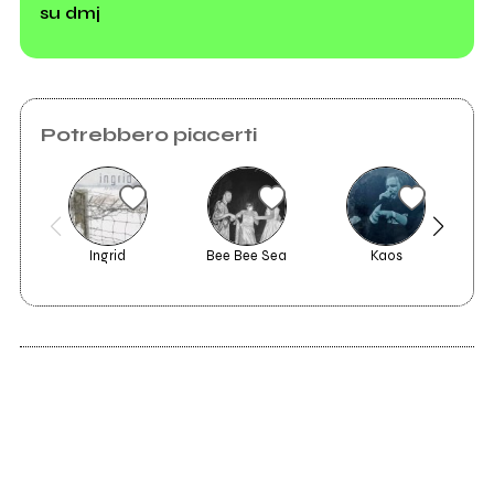
su dmj
Potrebbero piacerti
Ingrid
Bee Bee Sea
Kaos
2010
sei sempre la mia
gioia