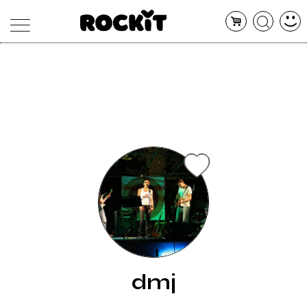
MAGAZINE
DATABASE
ARTICOLI
CONCERTI
ARTISTI
SHOP
RADIO
dmj