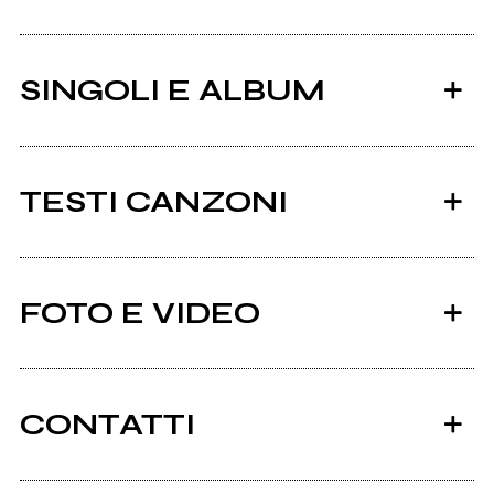
SINGOLI E ALBUM
TESTI CANZONI
Ci sono 6 testi di canzoni di dmj.
FOTO E VIDEO
Tutti i testi
2011
2011
Tracce recuperate
sei sempre la mia gioia
CONTATTI