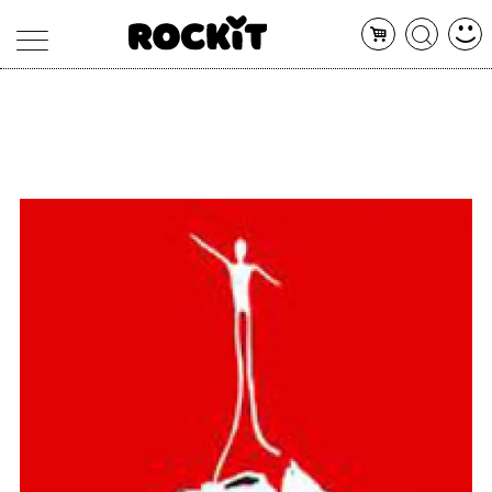
MAGAZINE
DATABASE
ARTICOLI
CONCERTI
ARTISTI
SHOP
RADIO