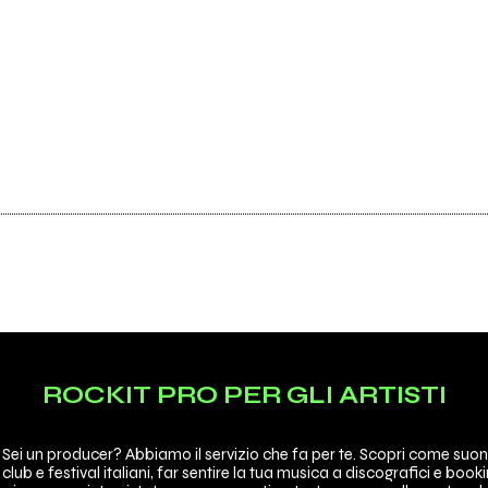
ROCKIT PRO PER GLI ARTISTI
 Sei un producer? Abbiamo il servizio che fa per te. Scopri come suon
 club e festival italiani, far sentire la tua musica a discografici e booki