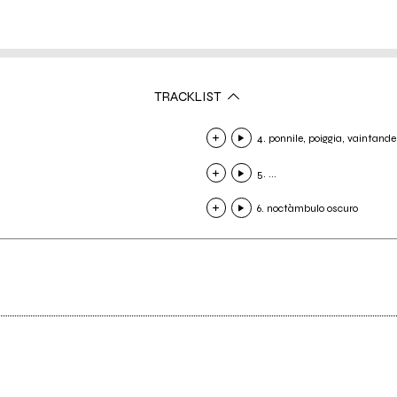
TRACKLIST
4. ponnile, poiggia, vaintande
5. ...
6. noctàmbulo oscuro