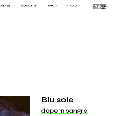
TABASE
CONCERTI
SHOP
RADIO
KIT PRO
ISTI
VIZI
Blu sole
dope 'n sangre