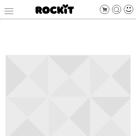
MAGAZINE
DATABASE
ARTICOLI
CONCERTI
ARTISTI
SHOP
RADIO