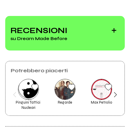
Invia messaggio
RECENSIONI
Vedi tutti
su Dream Made Before
Potrebbero piacerti
Pinguini Tattici 
Regarde
Max Petrolio
diRO
Nucleari
2025
2024
Laudano
Hypochondria