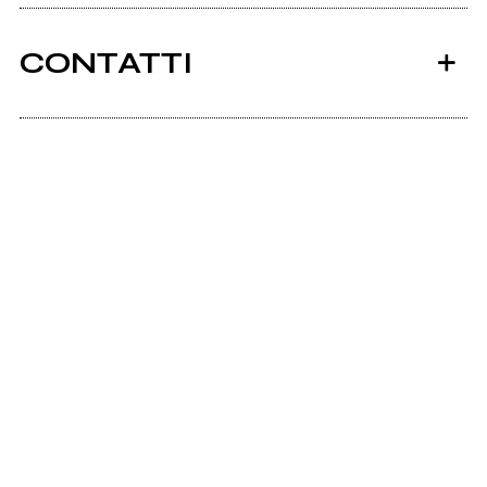
Visualizza il documento
CONTATTI
Instagram
Laudano
2024
2024
Youtube
Demoni in bottiglia
Hypochondria
Spotify
Vai alla discografia
Hyperfollow.com
Scrivi all'utente che amministra la pagina.
Dream Made
Before - Live