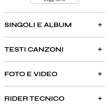
SINGOLI E ALBUM
TESTI CANZONI
Ci sono 17 testi di canzoni di Dream Made Before.
FOTO E VIDEO
Tutti i testi
2025
2024
Laudano
Floating in my dream
RIDER TECNICO