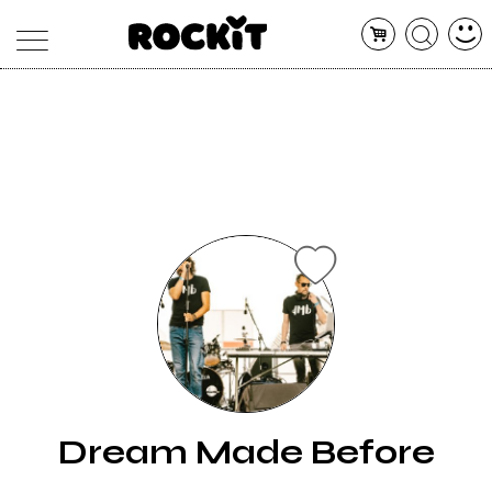
MAGAZINE
DATABASE
ARTICOLI
CONCERTI
ARTISTI
SHOP
RADIO
Dream Made Before