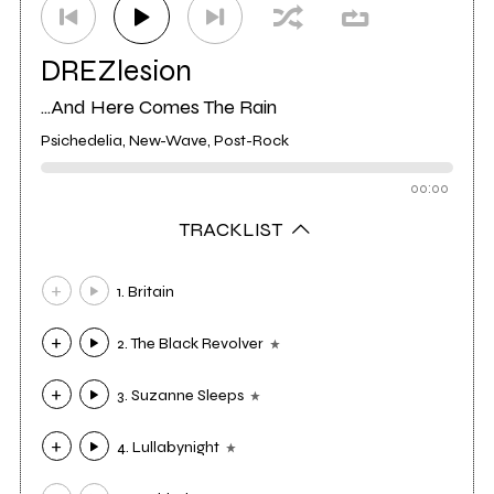
DREZlesion
...And Here Comes The Rain
Psichedelia, New-Wave, Post-Rock
00:00
TRACKLIST
1. Britain
2. The Black Revolver
3. Suzanne Sleeps
4. Lullabynight