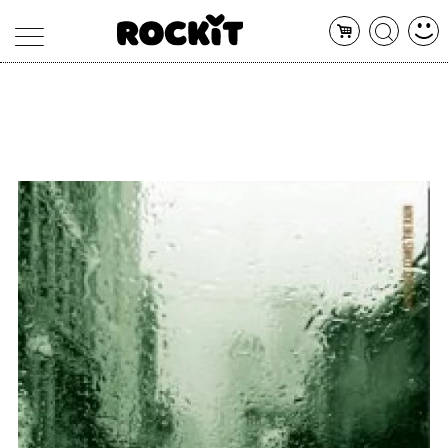
MAGAZINE
DATABASE
ARTICOLI
CONCERTI
ARTISTI
SHOP
RADIO