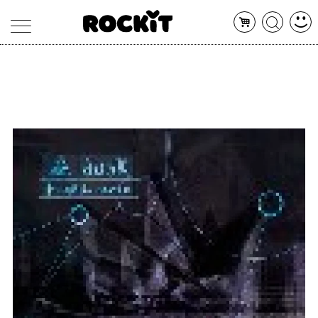
MAGAZINE
DATABASE
ARTICOLI
CONCERTI
ARTISTI
SHOP
RADIO