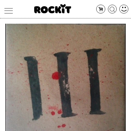
MAGAZINE
DATABASE
ARTICOLI
CONCERTI
ARTISTI
SHOP
RADIO