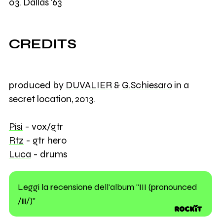
03. Dallas '63
CREDITS
produced by
DUVALIER
&
G.Schiesaro
in a
secret location, 2013.
Pisi
- vox/gtr
Rtz
- gtr hero
Luca
- drums
Leggi la recensione dell'album "III (pronounced
/iii/)"