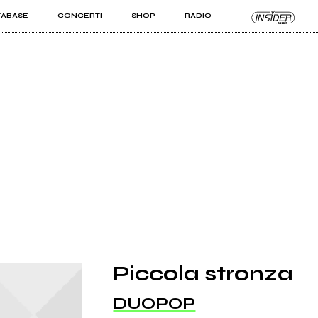
TABASE
CONCERTI
SHOP
RADIO
KIT PRO
ISTI
VIZI
Piccola stronza
DUOPOP