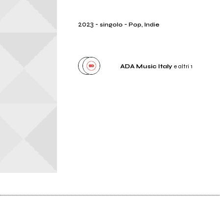
2023
-
-
singolo
Pop, Indie
ADA Music Italy
e altri 1
Distributore
ADA Music Italy
Etichetta
Buonasera dischi