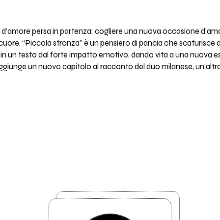
 d’amore persa in partenza: cogliere una nuova occasione d’a
uore. “Piccola stronza” è un pensiero di pancia che scaturisce da u
p in un testo dal forte impatto emotivo, dando vita a una nuova
ggiunge un nuovo capitolo al racconto del duo milanese, un’altra