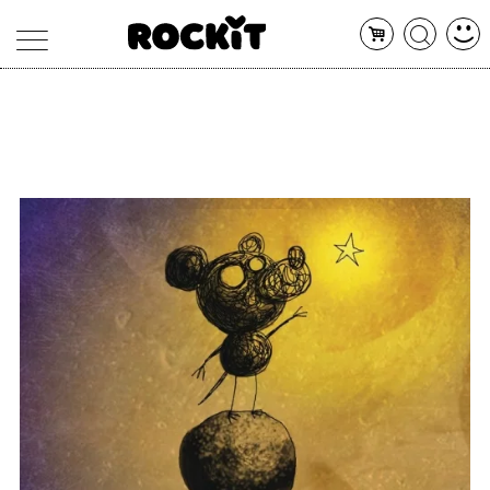
MAGAZINE
DATABASE
ARTICOLI
CONCERTI
ARTISTI
SHOP
RADIO