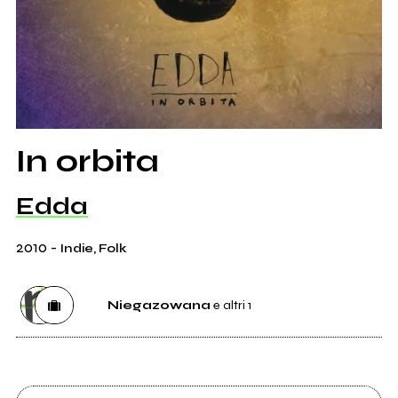
In orbita
Edda
2010
-
Indie, Folk
Niegazowana
e altri 1
Etichetta
Niegazowana
2