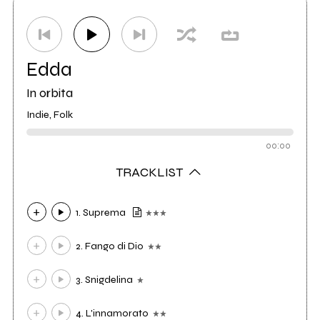
Ufficio stampa
M.A.9 Promotion
0
Edda
In orbita
Indie, Folk
00:00
TRACKLIST
1. Suprema
2. Fango di Dio
3. Snigdelina
4. L'innamorato