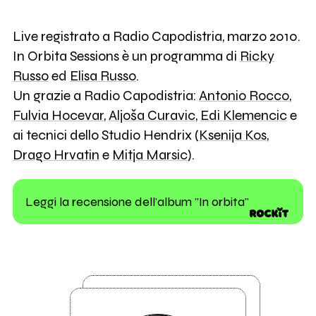
Live registrato a Radio Capodistria, marzo 2010.
In Orbita Sessions è un programma di
Ricky
Russo
ed
Elisa Russo
.
Un grazie a Radio Capodistria:
Antonio Rocco
,
Fulvia Hocevar
,
Aljoša Curavic
,
Edi Klemencic
e
ai tecnici dello Studio Hendrix (
Ksenija Kos
,
Drago Hrvatin
e
Mitja Marsic
).
Leggi la recensione dell'album "In orbita"