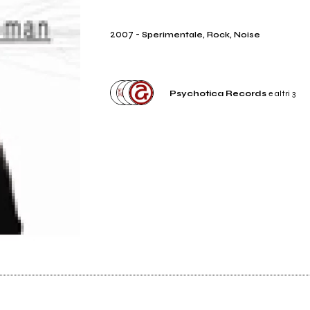
2007
-
Sperimentale, Rock, Noise
Psychotica Records
e altri 3
Etichetta
Psychotica Records
Etichetta
Bloody Sound
Etichetta
Ame Records
Distributore
Audioglobe