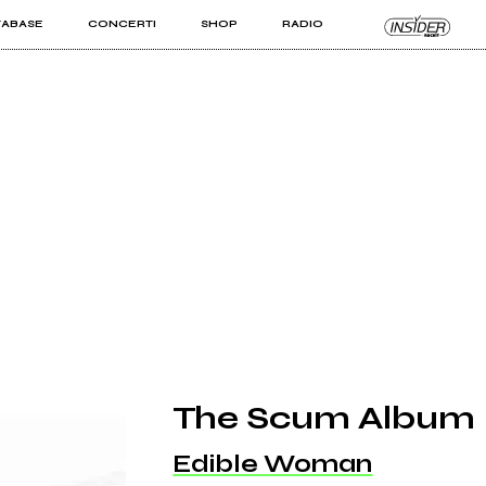
TABASE
CONCERTI
SHOP
RADIO
KIT PRO
ISTI
VIZI
The Scum Album
Edible Woman