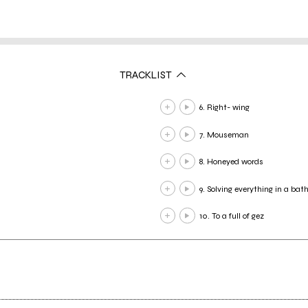
TRACKLIST
6. Right- wing
7. Mouseman
8. Honeyed words
9. Solving everything in a bat
10. To a full of gez