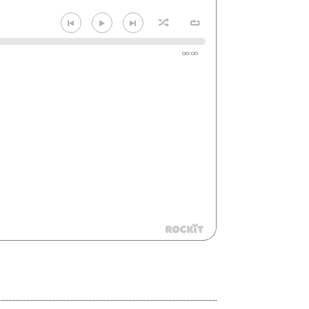
00:00
h