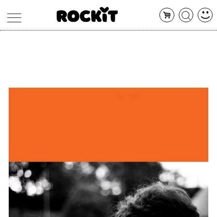
MAGAZINE
DATABASE
ARTICOLI
CONCERTI
ARTISTI
SHOP
RADIO