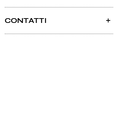
CONTATTI
Ancora nessun utente amministra questa pagina,
puoi farlo tu.
Richiedi la gestione