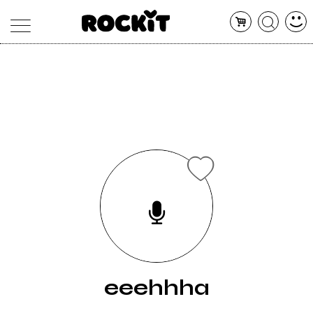
MAGAZINE
DATABASE
ARTICOLI
CONCERTI
ARTISTI
SHOP
RADIO
eeehhha