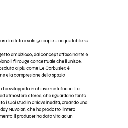
atura limitata a sole 50 copie – acquistabile su
ogetto ambizioso, dal concept affascinante e
elano il fil rouge concettuale che li unisce.
osciuto ai più come Le Corbusier: è
one e la compresione dello spazio
ino ha sviluppato in chiave metaforica. Le
ni ed atmosfere eteree, che riguardano tanto
o i suoi studi in chiave inedita, creando una
Teddy Nuvolari, che ha prodotto l'intero
mento; il producer ha dato vita ad un