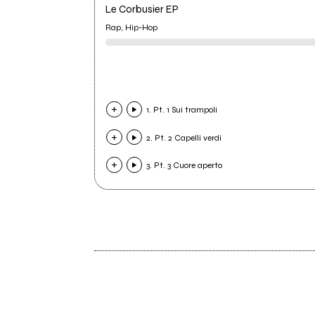
Le Corbusier EP
Rap, Hip-Hop
1. Pt. 1 Sui trampoli
2. Pt. 2 Capelli verdi
3. Pt. 3 Cuore aperto