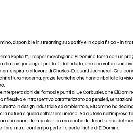
mino, disponibile in streaming su Spotify e in copia fisica – in tir
“Anima Explicit”, il rapper marchigiano ElDomino torna con un pr
ultimi cinque singoli prodotti dall'artista, che una volta riuniti riv
tamente ispirato al lavoro di Charles-Edouard Jeanneret-Gris, con
architettura moderna, grazie tecniche che hanno ribaltato la visi
po.
tti reinterpretazioni dei famosi 5 punti di Le Corbusier, che ElDom
o riflessivo e introspettivo caratterizzato da pensieri, sensazio
ureato in design industriale ed ambientale, ElDomino ha declinat
 della natura e quella dell'essere umano. Ad aiutarlo nell'impresa 
nano dai canoni del rap classico ma anche dai trend sonori del mo
hettare, ma al contempo perfetto per le liriche di ElDomino.