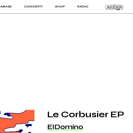
TABASE
CONCERTI
SHOP
RADIO
KIT PRO
ISTI
VIZI
Le Corbusier EP
ElDomino