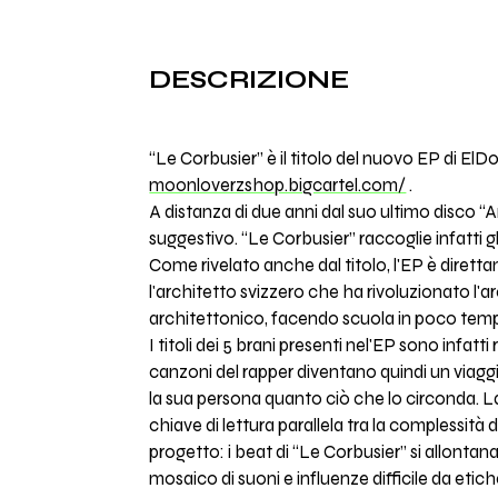
DESCRIZIONE
“Le Corbusier” è il titolo del nuovo EP di ElDo
moonloverzshop.bigcartel.com/
.
A distanza di due anni dal suo ultimo disco 
suggestivo. “Le Corbusier” raccoglie infatti gli 
Come rivelato anche dal titolo, l'EP è diret
l'architetto svizzero che ha rivoluzionato l'
architettonico, facendo scuola in poco tem
I titoli dei 5 brani presenti nel'EP sono infa
canzoni del rapper diventano quindi un viaggi
la sua persona quanto ciò che lo circonda. La
chiave di lettura parallela tra la complessità
progetto: i beat di “Le Corbusier” si allonta
mosaico di suoni e influenze difficile da etic