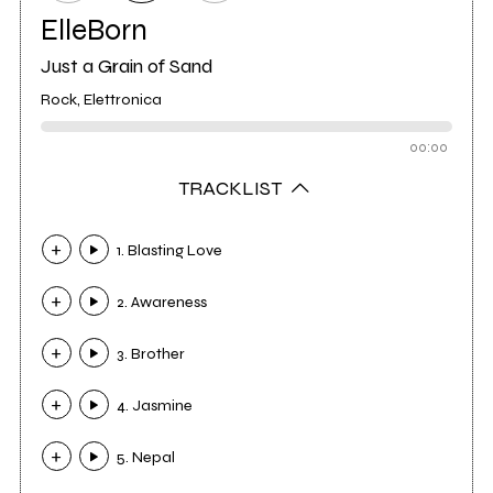
ElleBorn
Just a Grain of Sand
Rock, Elettronica
00:00
TRACKLIST
1. Blasting Love
2. Awareness
3. Brother
4. Jasmine
5. Nepal