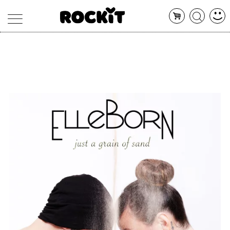
MAGAZINE
DATABASE
ARTICOLI
CONCERTI
ARTISTI
SHOP
RADIO