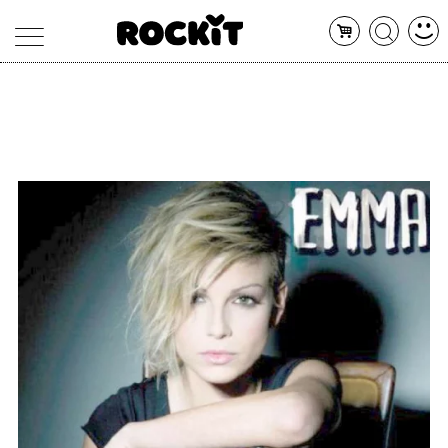
MAGAZINE
DATABASE
ARTICOLI
CONCERTI
ARTISTI
SHOP
RADIO